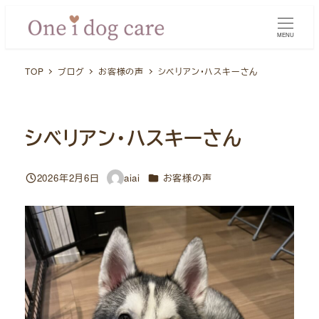
メ
イ
MENU
ン
TOP
ブログ
お客様の声
シベリアン・ハスキーさん
コ
ン
テ
ン
シベリアン・ハスキーさん
ツ
へ
カテゴリー
2026年2月6日
aiai
お客様の声
投稿日
著
移
者
動