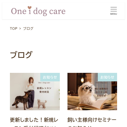
メ
イ
MENU
ン
TOP
ブログ
コ
ン
テ
ン
ブログ
ツ
へ
移
お知らせ
お知らせ
動
更新しました！新規レ
飼い主様向けセミナー