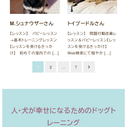
M.シュナウザーさん
トイプードルさん
【レッスン】 パピーレッスン
【レッスン】 問題行動改善レ
→基本トレーニングレッスン
ッスン＆パピーレッスン【レッ
【レッスンを受けるきっか
スンを受けるきっかけ】
け】 初めての室内での […]
Web検索にて穏やか […]
投
1
2
…
7
稿
の
ペ
ー
人・犬が幸せになるためのドッグト
ジ
レーニング