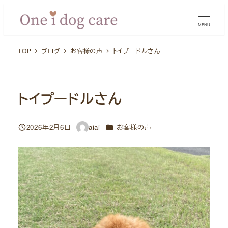
メ
イ
MENU
ン
TOP
ブログ
お客様の声
トイプードルさん
コ
ン
テ
ン
トイプードルさん
ツ
へ
カテゴリー
2026年2月6日
aiai
お客様の声
投稿日
著
移
者
動